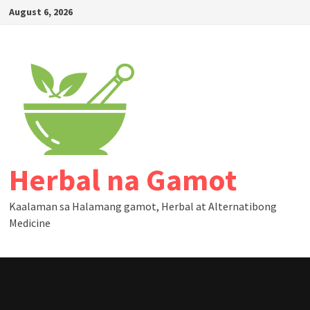
Skip
August 6, 2026
to
content
Herbal na Gamot
Kaalaman sa Halamang gamot, Herbal at Alternatibong
Medicine