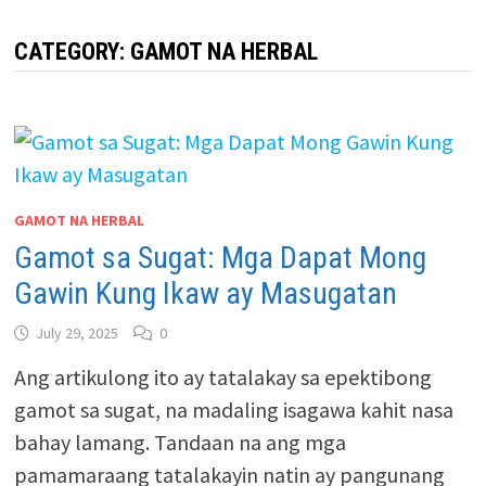
CATEGORY:
GAMOT NA HERBAL
GAMOT NA HERBAL
Gamot sa Sugat: Mga Dapat Mong
Gawin Kung Ikaw ay Masugatan
July 29, 2025
0
Ang artikulong ito ay tatalakay sa epektibong
gamot sa sugat, na madaling isagawa kahit nasa
bahay lamang. Tandaan na ang mga
pamamaraang tatalakayin natin ay pangunang