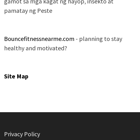
gamot sa mga kagat ng hayop, insekto at
pamatay ng Peste
Bouncefitnessnearme.com
- planning to stay
healthy and motivated?
Site Map
Privacy Policy