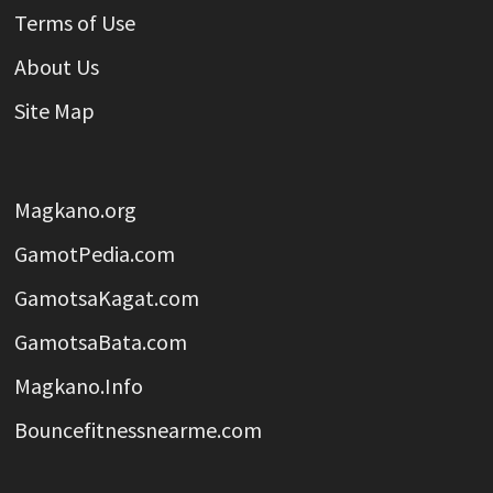
Terms of Use
About Us
Site Map
Magkano.org
GamotPedia.com
GamotsaKagat.com
GamotsaBata.com
Magkano.Info
Bouncefitnessnearme.com