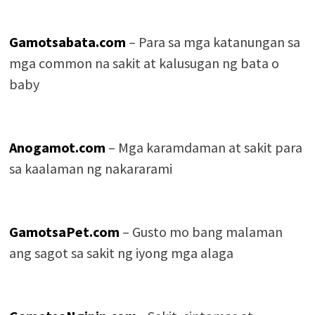
Gamotsabata.com
– Para sa mga katanungan sa
mga common na sakit at kalusugan ng bata o
baby
Anogamot.com
– Mga karamdaman at sakit para
sa kaalaman ng nakararami
GamotsaPet.com
– Gusto mo bang malaman
ang sagot sa sakit ng iyong mga alaga