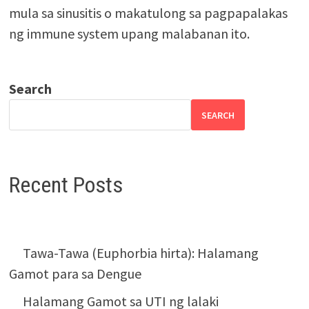
mula sa sinusitis o makatulong sa pagpapalakas
ng immune system upang malabanan ito.
Search
SEARCH
Recent Posts
Tawa-Tawa (Euphorbia hirta): Halamang
Gamot para sa Dengue
Halamang Gamot sa UTI ng lalaki