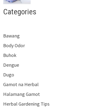
Categories
Bawang
Body Odor
Buhok
Dengue
Dugo
Gamot na Herbal
Halamang Gamot
Herbal Gardening Tips