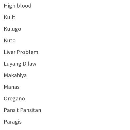
High blood
Kuliti
Kulugo
Kuto
Liver Problem
Luyang Dilaw
Makahiya
Manas
Oregano
Pansit Pansitan
Paragis