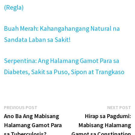
(Regla)
Buah Merah: Kahangahangang Natural na
Sandata Laban sa Sakit!
Serpentina: Ang Halamang Gamot Para sa
Diabetes, Sakit sa Puso, Sipon at Trangkaso
Post
Previous
N
PREVIOUS POST
NEXT POST
post:
p
Ano Ba Ang Mabisang
Hirap sa Pagdumi:
navigation
Halamang Gamot Para
Mabisang Halamang
sa Tuberculosis?
Gamot sa Constipation