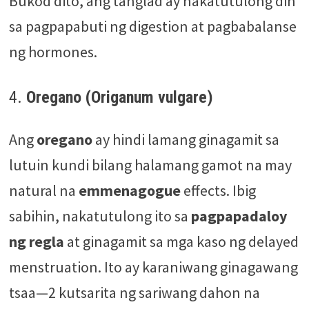
Bukod dito, ang tanglad ay nakatutulong din
sa pagpapabuti ng digestion at pagbabalanse
ng hormones.
4.
Oregano (Origanum vulgare)
Ang
oregano
ay hindi lamang ginagamit sa
lutuin kundi bilang halamang gamot na may
natural na
emmenagogue
effects. Ibig
sabihin, nakatutulong ito sa
pagpapadaloy
ng regla
at ginagamit sa mga kaso ng delayed
menstruation. Ito ay karaniwang ginagawang
tsaa—2 kutsarita ng sariwang dahon na