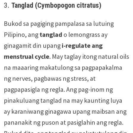
3.
Tanglad (Cymbopogon citratus)
Bukod sa pagiging pampalasa sa lutuing
Pilipino, ang
tanglad
o lemongrass ay
ginagamit din upang
i-regulate ang
menstrual cycle
. May taglay itong natural oils
na maaaring makatulong sa pagpapakalma
ng nerves, pagbawas ng stress, at
pagpapasigla ng regla. Ang pag-inom ng
pinakuluang tanglad na may kaunting luya
ay karaniwang ginagawa upang maibsan ang
pananakit ng puson at pasiglahin ang regla.