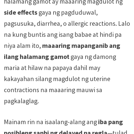
halamang gamot ay maaaring magdulot ng
side effects
gaya ng pagduduwal,
pagsusuka, diarrhea, o allergic reactions. Lalo
na kung buntis ang isang babae at hindi pa
niya alam ito,
maaaring mapanganib ang
ilang halamang gamot
gaya ng damong
maria at hilaw na papaya dahil may
kakayahan silang magdulot ng uterine
contractions na maaaring mauwi sa
pagkalaglag.
Mainam rin na isaalang-alang ang
iba pang
posibleng sanhi ng delayed na regla
—tulad