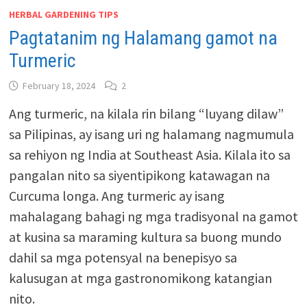
HERBAL GARDENING TIPS
Pagtatanim ng Halamang gamot na
Turmeric
February 18, 2024
2
Ang turmeric, na kilala rin bilang “luyang dilaw”
sa Pilipinas, ay isang uri ng halamang nagmumula
sa rehiyon ng India at Southeast Asia. Kilala ito sa
pangalan nito sa siyentipikong katawagan na
Curcuma longa. Ang turmeric ay isang
mahalagang bahagi ng mga tradisyonal na gamot
at kusina sa maraming kultura sa buong mundo
dahil sa mga potensyal na benepisyo sa
kalusugan at mga gastronomikong katangian
nito.