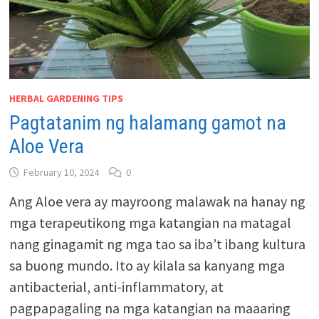
HERBAL GARDENING TIPS
Pagtatanim ng halamang gamot na
Aloe Vera
February 10, 2024
0
Ang Aloe vera ay mayroong malawak na hanay ng
mga terapeutikong mga katangian na matagal
nang ginagamit ng mga tao sa iba’t ibang kultura
sa buong mundo. Ito ay kilala sa kanyang mga
antibacterial, anti-inflammatory, at
pagpapagaling na mga katangian na maaaring