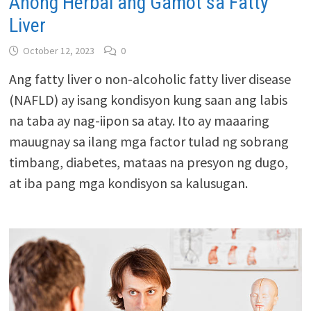
Anong Herbal ang Gamot sa Fatty
Liver
October 12, 2023
0
Ang fatty liver o non-alcoholic fatty liver disease
(NAFLD) ay isang kondisyon kung saan ang labis
na taba ay nag-iipon sa atay. Ito ay maaaring
mauugnay sa ilang mga factor tulad ng sobrang
timbang, diabetes, mataas na presyon ng dugo,
at iba pang mga kondisyon sa kalusugan.