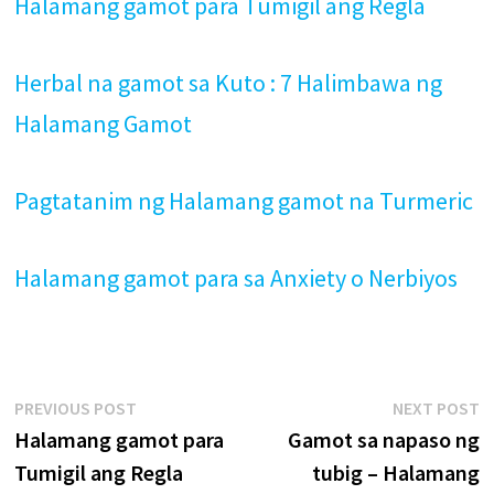
Halamang gamot para Tumigil ang Regla
Herbal na gamot sa Kuto : 7 Halimbawa ng
Halamang Gamot
Pagtatanim ng Halamang gamot na Turmeric
Halamang gamot para sa Anxiety o Nerbiyos
Post
Previous
N
PREVIOUS POST
NEXT POST
post:
p
Halamang gamot para
Gamot sa napaso ng
navigation
Tumigil ang Regla
tubig – Halamang