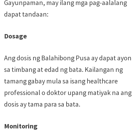
Gayunpaman, may ilang mga pag-aalalang
dapat tandaan:
Dosage
Ang dosis ng Balahibong Pusa ay dapat ayon
sa timbang at edad ng bata. Kailangan ng
tamang gabay mula sa isang healthcare
professional o doktor upang matiyak na ang
dosis ay tama para sa bata.
Monitoring