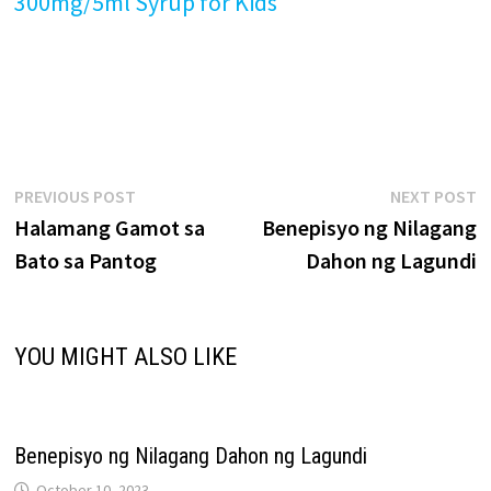
300mg/5ml Syrup for Kids
Post
Previous
N
PREVIOUS POST
NEXT POST
post:
p
Halamang Gamot sa
Benepisyo ng Nilagang
navigation
Bato sa Pantog
Dahon ng Lagundi
YOU MIGHT ALSO LIKE
Benepisyo ng Nilagang Dahon ng Lagundi
October 10, 2023