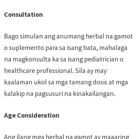
Consultation
Bago simulan ang anumang herbal na gamot
o suplemento para sa isang bata, mahalaga
na magkonsulta ka sa isang pediatrician o
healthcare professional. Sila ay may
kaalaman ukol sa mga tamang dosis at mga
kalakip na pagsusuri na kinakailangan.
Age Consideration
Ang ilang mga herbal na gamot ay maaaring