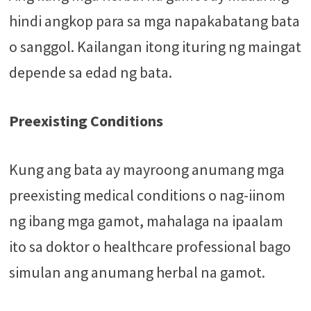
hindi angkop para sa mga napakabatang bata
o sanggol. Kailangan itong ituring ng maingat
depende sa edad ng bata.
Preexisting Conditions
Kung ang bata ay mayroong anumang mga
preexisting medical conditions o nag-iinom
ng ibang mga gamot, mahalaga na ipaalam
ito sa doktor o healthcare professional bago
simulan ang anumang herbal na gamot.