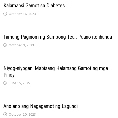
Kalamansi Gamot sa Diabetes
October 16, 2023
Tamang Paginom ng Sambong Tea : Paano ito ihanda
October 9, 2023
Niyog-niyogan: Mabisang Halamang Gamot ng mga
Pinoy
June 15, 2025
Ano ano ang Nagagamot ng Lagundi
October 10, 2023