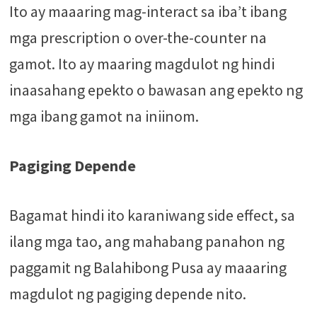
Ito ay maaaring mag-interact sa iba’t ibang
mga prescription o over-the-counter na
gamot. Ito ay maaring magdulot ng hindi
inaasahang epekto o bawasan ang epekto ng
mga ibang gamot na iniinom.
Pagiging Depende
Bagamat hindi ito karaniwang side effect, sa
ilang mga tao, ang mahabang panahon ng
paggamit ng Balahibong Pusa ay maaaring
magdulot ng pagiging depende nito.