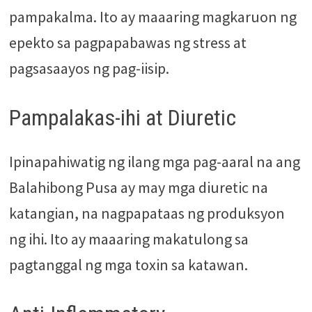
pampakalma. Ito ay maaaring magkaruon ng
epekto sa pagpapabawas ng stress at
pagsasaayos ng pag-iisip.
Pampalakas-ihi at Diuretic
Ipinapahiwatig ng ilang mga pag-aaral na ang
Balahibong Pusa ay may mga diuretic na
katangian, na nagpapataas ng produksyon
ng ihi. Ito ay maaaring makatulong sa
pagtanggal ng mga toxin sa katawan.