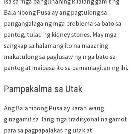
Isa sa mga pangunahing kilalang gamit ng
Balahibong Pusa ay ang pagtulong sa
pangangalaga ng mga problema sa bato sa
pantog, tulad ng kidney stones. May mga
sangkap sa halamang ito na maaaring
makatulong sa paglusaw ng mga bato sa
pantog at maipasa ito sa pamamagitan ng ihi.
Pampakalma sa Utak
Ang Balahibong Pusa ay karaniwang
ginagamit sa ilang mga tradisyonal na gamot
para sa pagpapalakas ng utak at