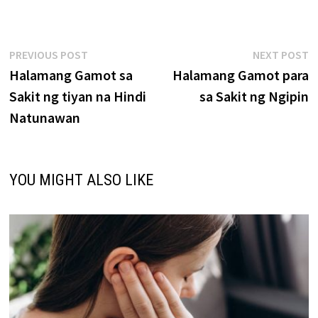
Post
Previous
N
PREVIOUS POST
NEXT POST
post:
p
Halamang Gamot sa
Halamang Gamot para
navigation
Sakit ng tiyan na Hindi
sa Sakit ng Ngipin
Natunawan
YOU MIGHT ALSO LIKE