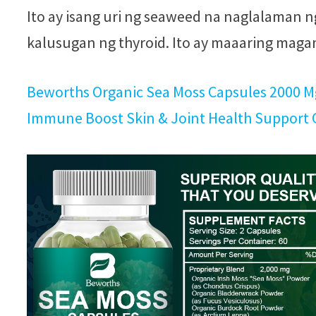
Ito ay isang uri ng seaweed na naglalaman n
kalusugan ng thyroid. Ito ay maaaring magam
Beworths Organic Sea Moss Capsules 2000 M
Immune Boost Skin & Joint Health Support