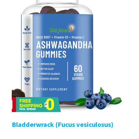
Bladderwrack (Fucus vesiculosus)