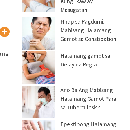
Kung Ikaw ay
Masugatan
Hirap sa Pagdumi:
Mabisang Halamang
Gamot sa Constipation
g
 ang
Halamang gamot sa
Delay na Regla
Ano Ba Ang Mabisang
Halamang Gamot Para
sa Tuberculosis?
Epektibong Halamang