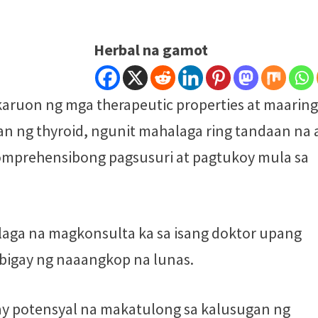
Herbal na gamot
ruon ng mga therapeutic properties at maarin
n ng thyroid, ngunit mahalaga ring tandaan na
komprehensibong pagsusuri at pagtukoy mula sa
laga na magkonsulta ka sa isang doktor upang
igay ng naaangkop na lunas.
y potensyal na makatulong sa kalusugan ng