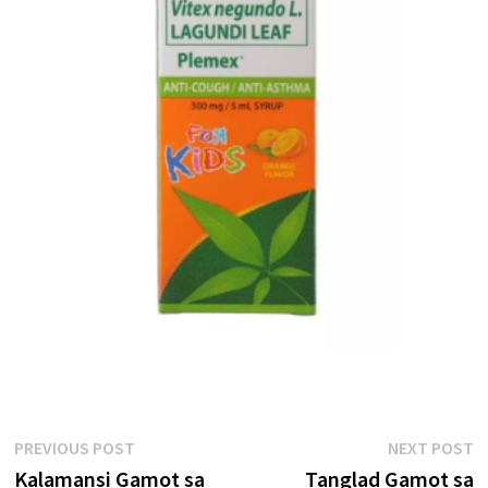
Post
Previous
N
PREVIOUS POST
NEXT POST
post:
p
Kalamansi Gamot sa
Tanglad Gamot sa