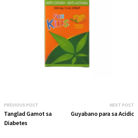
Post
Previous
N
PREVIOUS POST
NEXT POST
post:
p
Tanglad Gamot sa
Guyabano para sa Acidic
navigation
Diabetes