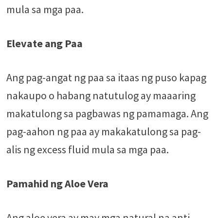
mula sa mga paa.
Elevate ang Paa
Ang pag-angat ng paa sa itaas ng puso kapag
nakaupo o habang natutulog ay maaaring
makatulong sa pagbawas ng pamamaga. Ang
pag-aahon ng paa ay makakatulong sa pag-
alis ng excess fluid mula sa mga paa.
Pamahid ng Aloe Vera
Ang aloe vera ay may mga natural na anti-