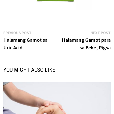
Post
Previous
N
PREVIOUS POST
NEXT POST
post:
p
Halamang Gamot sa
Halamang Gamot para
navigation
Uric Acid
sa Beke, Pigsa
YOU MIGHT ALSO LIKE