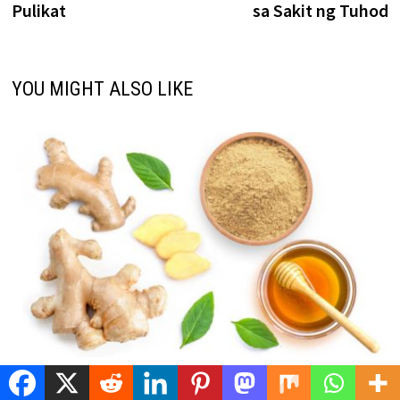
Herbal na Gamot sa Masakit na Tenga
October 9, 2023
Mabisang halamang gamot para sa UTI/Urinary Tract