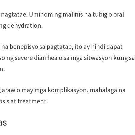
nagtatae. Uminom ng malinis na tubig o oral
ng dehydration.
a benepisyo sa pagtatae, ito ay hindi dapat
o ng severe diarrhea o sa mga sitwasyon kung s
n.
g araw o may mga komplikasyon, mahalaga na
sis at treatment.
as