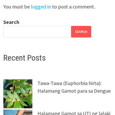
You must be
logged in
to post a comment.
Search
SEARCH
Recent Posts
Tawa-Tawa (Euphorbia hirta):
Halamang Gamot para sa Dengue
Halamang Gamot sa UTI ng lalaki