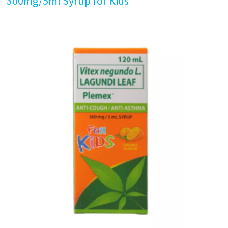
300mg/5ml Syrup for Kids