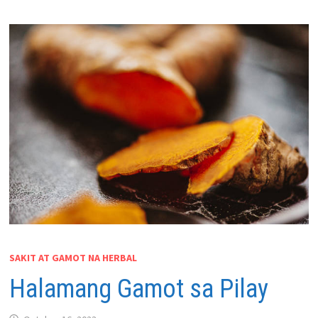
SAKIT AT GAMOT NA HERBAL
Halamang Gamot sa Pilay