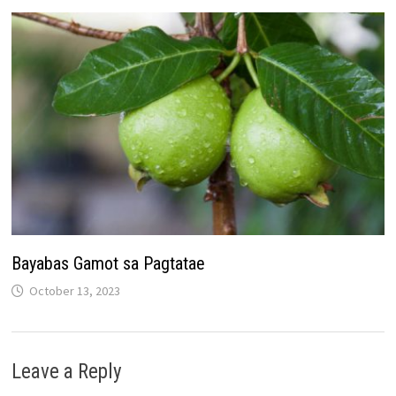
Bayabas Gamot sa Pagtatae
October 13, 2023
Leave a Reply