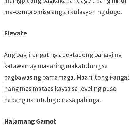
mahigpit ang pagkakabandage upang hindi
ma-compromise ang sirkulasyon ng dugo.
Elevate
Ang pag-i-angat ng apektadong bahagi ng
katawan ay maaaring makatulong sa
pagbawas ng pamamaga. Maari itong i-angat
nang mas mataas kaysa sa level ng puso
habang natutulog o nasa pahinga.
Halamang Gamot