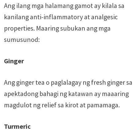
Ang ilang mga halamang gamot ay kilala sa
kanilang anti-inflammatory at analgesic
properties. Maaring subukan ang mga
sumusunod:
Ginger
Ang ginger tea o paglalagay ng fresh ginger sa
apektadong bahagi ng katawan ay maaaring
magdulot ng relief sa kirot at pamamaga.
Turmeric