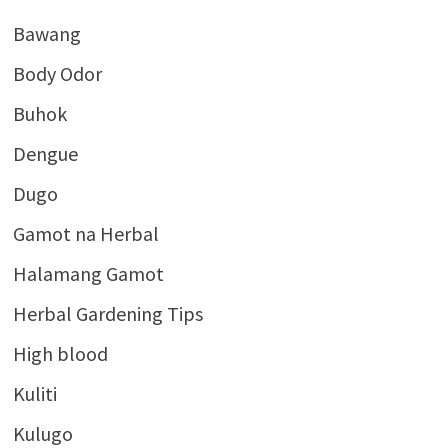
Bawang
Body Odor
Buhok
Dengue
Dugo
Gamot na Herbal
Halamang Gamot
Herbal Gardening Tips
High blood
Kuliti
Kulugo