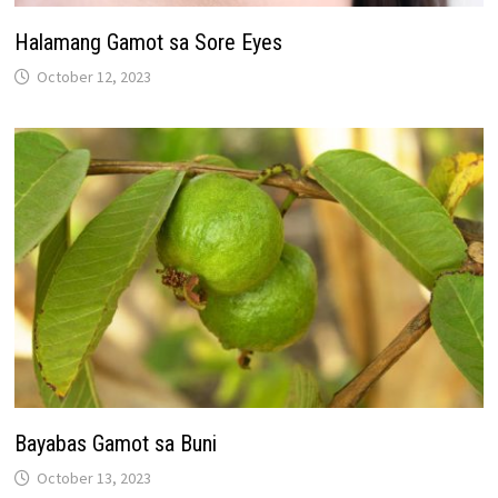
Halamang Gamot sa Sore Eyes
October 12, 2023
Bayabas Gamot sa Buni
October 13, 2023