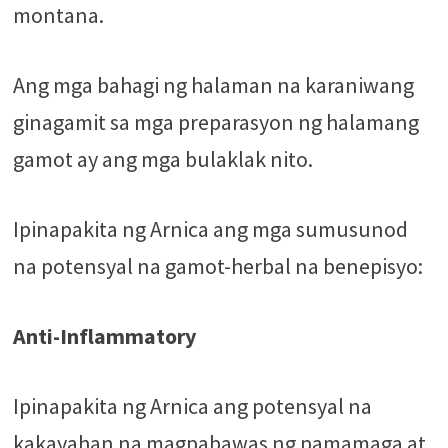
montana.
Ang mga bahagi ng halaman na karaniwang
ginagamit sa mga preparasyon ng halamang
gamot ay ang mga bulaklak nito.
Ipinapakita ng Arnica ang mga sumusunod
na potensyal na gamot-herbal na benepisyo:
Anti-Inflammatory
Ipinapakita ng Arnica ang potensyal na
kakayahan na magpabawas ng pamamaga at